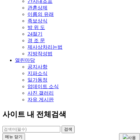
간지대조표
관혼상제
이름의 유래
족보상식
방 위 도
24절기
경 조 문
제사상차리는법
지방작성법
열린마당
공지사항
지파소식
일가동정
업데이트 소식
사진 갤러리
자유 게시판
사이트 내 전체검색
검색
메뉴
닫기
사용