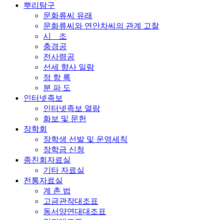
뿌리탐구
문화류씨 유래
문화류씨와 연안차씨의 관계 고찰
시 조
충경공
전사령공
선세 향사 일람
정 항 록
분 파 도
인터넷족보
인터넷족보 열람
화보 및 문헌
장학회
장학생 선발 및 운영세칙
장학금 신청
종친회자료실
기타 자료실
전통자료실
계 촌 법
고금관작대조표
동서양연대대조표