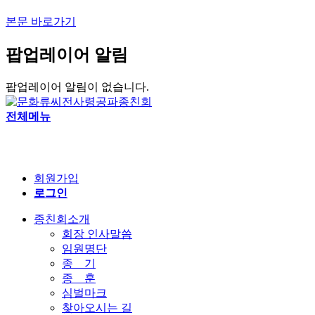
본문 바로가기
팝업레이어 알림
팝업레이어 알림이 없습니다.
전체메뉴
회원가입
로그인
종친회소개
회장 인사말씀
임원명단
종 기
종 훈
심벌마크
찾아오시는 길